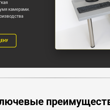
гкая
вумя камерами.
оизводства
ЦЕНУ
лючевые преимущест