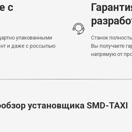
е с
Гаранти
разрабо
ндартно упакованными
Станок полность
ент и даже с россыпью
Вы получаете г
напрямую от пр
обзор установщика SMD-TAXI