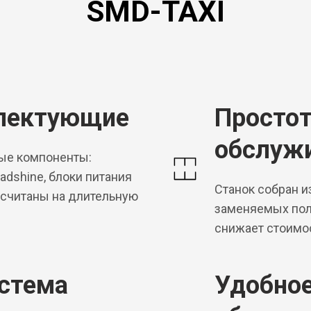
SMD-TAXI
лектующие
Простот
обслуж
ные компоненты:
dshine, блоки питания
Станок собран и
ссчитаны на длительную
заменяемых пол
снижает стоимо
истема
Удобно