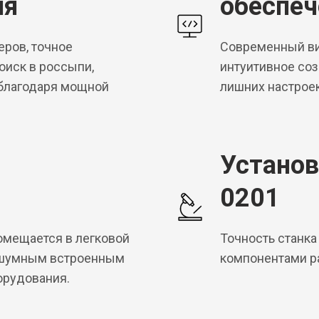
ия
обеспеч
ров, точное
Современный ви
оиск в россыпи,
интуитивное соз
 благодаря мощной
лишних настроек
Установ
0201
помещается в легковой
Точность станка
лошумным встроенным
компонентами ра
орудования.