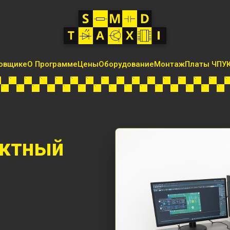
овщике
О Программе
Цены
Оборудование
Монтаж
Платы ЧПУ
актный